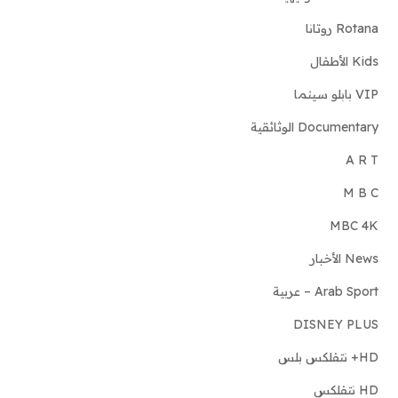
Rotana روتانا
Kids الأطفال
VIP بابلو سينما
Documentary الوثائقية
A R T
M B C
MBC 4K
News الأخبار
Arab Sport – عربية
DISNEY PLUS
HD+ نتفلكس بلس
HD نتفلكس