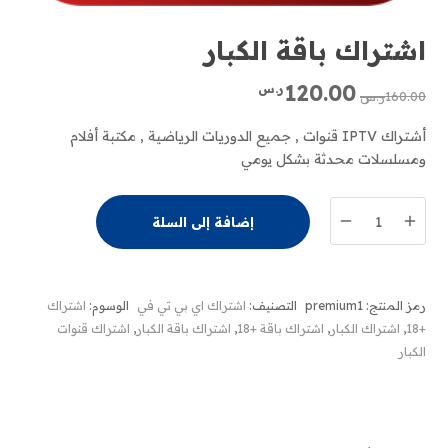
اشتراك باقة الكبار
السعر
السعر
120.00
ر.س
160.00
ر.س
الأصلي
الحالي
هو:
هو:
أشتراك IPTV قنوات , جميع الدوريات الرياضية , مكتبة أفلام
160.00ر.س.
120.00ر.س.
ومسلسلات محدثة بشكل يومي
كمية
إضافة إلى السلة
اشتراك
باقة
الكبار
رمز المنتج:
premium1
التصنيف:
اشتراك اي بي تي في
الوسوم:
اشتراك
+18
,
اشتراك الكبار
,
اشتراك باقة +18
,
اشتراك باقة الكبار
,
اشتراك قنوات
الكبار