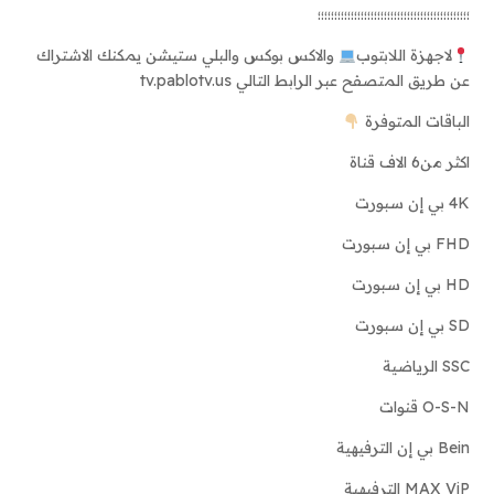
؛؛؛؛؛؛؛؛؛؛؛؛؛؛؛؛؛؛؛؛؛؛؛؛؛؛؛؛؛؛؛؛؛؛؛؛؛؛؛؛؛؛؛؛؛؛
لاجهزة اللابتوب
والاكس بوكس والبلي ستيشن يمكنك الاشتراك
عن طريق المتصفح عبر الرابط التالي tv.pablotv.us
الباقات المتوفرة
اكثر من6 الاف قناة
4K بي إن سبورت
FHD بي إن سبورت
HD بي إن سبورت
SD بي إن سبورت
SSC الرياضية
O-S-N قنوات
Bein بي إن الترفيهية
MAX ViP الترفيهية