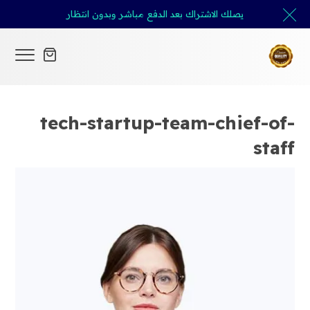
يصلك الاشتراك بعد الدفع مباشر وبدون انتظار
tech-startup-team-chief-of-
staff